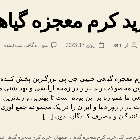
د کرم معجزه گیا
برای
از
sami
ژوئن 17, 2023
هیچ دیدگاهی
ثبت نشده
نویسندهٔ
تاریخ
خرید
نوشته
نوشته
کرم
معجزه
گیاهی
م معجزه گیاهی حبیبی جی پی بزرگترین پخش کننده 
ین محصولات رند بازار در زمینه ارایشی و بهداشتی 
 ما همواره بر این بوده است تا بهترین و رندترین
بازار روز دنیا و ایران را در یک مجموعه جمع اوری ن
کنندگان و مصرف کنندگان بدون […]
کرم ضد لک
,
خرید کرم معجزه گیاهی اصفهان
,
خرید کرم معجزه گیاهی تبر