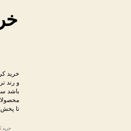
خری
خرید کر
و رند تر
باشد سعی
محصولات 
تا پخش 
خرید 