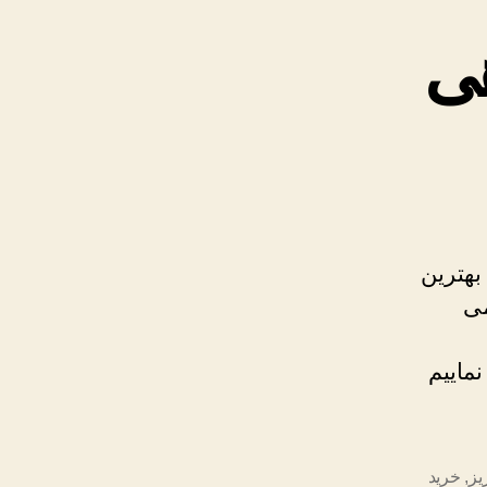
هی
بهترین
می
ماییم
یز
,
خرید