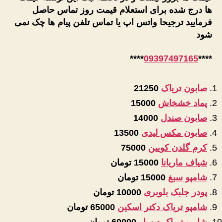
ها درج شده برای استعلام قیمت روز تماس حاصل
فرمایید ترجیحا واتس اپ یا تماس تلفن پیام ها چک نمی
شود
****
09397497165
****
صابون تریاک
21250
پماد خشخاش
15000
صابون صندل
14000
صابون مکس لیدی
13500
کرم گلدن کویین
75000
شیاف ماریانا
15000 تومان
شامپو سبغ
15000 تومان
پودر جلبک بلوبری
10000 تومان
شامپو تریاک دکتر اسکین
65000 تومان
شامپو تریاک دیسار
60000 تومان