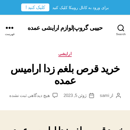
کلیک کنید !
برای ورود به کانال روبیکا کلیک کنید
حبیبی گروپ|لوازم ارایشی عمده
Search
فهرست
دسته‌ها
ارایشی
خرید قرص بلغم زدا ارامیس
عمده
برای
از
sami
ژوئن 5, 2023
هیچ دیدگاهی
ثبت نشده
نویسندهٔ
تاریخ
خرید
نوشته
نوشته
قرص
بلغم
زدا
ارامیس