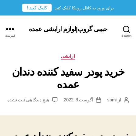
کلیک کنید !
برای ورود به کانال روبیکا کلیک کنید
حبیبی گروپ|لوازم ارایشی عمده
Search
فهرست
دسته‌ها
ارایشی
خرید پودر سفید کننده دندان
عمده
برای
از
sami
آگوست 8, 2022
هیچ دیدگاهی
ثبت نشده
نویسندهٔ
تاریخ
خرید
نوشته
نوشته
پودر
سفید
کننده
دندان