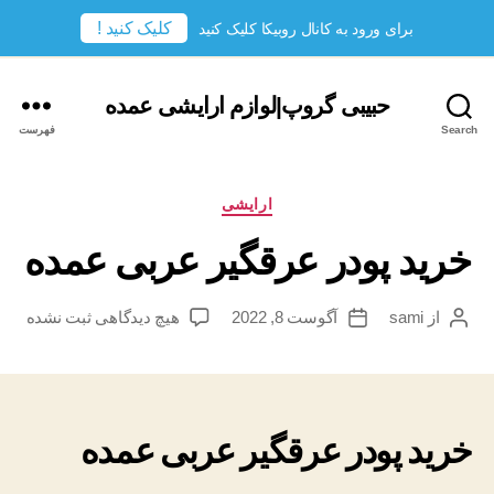
کلیک کنید !
برای ورود به کانال روبیکا کلیک کنید
حبیبی گروپ|لوازم ارایشی عمده
Search
فهرست
دسته‌ها
ارایشی
خرید پودر عرقگیر عربی عمده
برای
از
sami
آگوست 8, 2022
هیچ دیدگاهی
ثبت نشده
نویسندهٔ
تاریخ
خرید
نوشته
نوشته
پودر
عرقگیر
عربی
عمده
خرید پودر عرقگیر عربی عمده