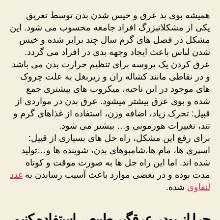
همیشه بوی بد عرق و خیس شدن بدن توسط تعریق
یکی از مشکلاتبزرگ افراد جامعه محسوب می شود. این
مشکل در فصل های گرم سال چند برابر شده و خیس
شدن لباس باعث ایجاد وجهه بدی در افراد می گردد.
عرق کردن یک پروسه برای تنظیم حرارت بدن می باشد
و در نقاطی مانند کشاله ران و زیربغل به علت چروک
های موجود در این ناحیه، میکروب های بیشتری جمع
شده و بوی عرق بیشتر میشود. عرق بدن در مواردی از
قبیل: تحرک زیاد، اضافه وزن، استفاده از غذاهای گرم و
تند، تغییرات هورمونی و… بیشتر می شود.
برای رفع این مشکل، راه حل های بسیاری از قبیل:
اسپری ها، مام ها،شامپوهای بدن، شوینده ها و…تولید
شده اند. اما این راه حل ها به صورت موقت و کوتاه
مدت بوده و در بعضی موارد باعث آسیب رساندن به
غدد
لنفاوی
شده.
چرا از پودر عرقگیر طبیعی استفاده کنیم