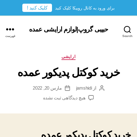
کلیک کنید !
برای ورود به کانال روبیکا کلیک کنید
حبیبی گروپ|لوازم ارایشی عمده
Search
فهرست
دسته‌ها
ارایشی
خرید کوکتل پدیکور عمده
از
jamshidi
مارس 20, 2022
نویسندهٔ
تاریخ
نوشته
نوشته
برای
هیچ دیدگاهی
ثبت نشده
خرید
کوکتل
پدیکور
عمده
خرید کوکتل پدیکور عمده