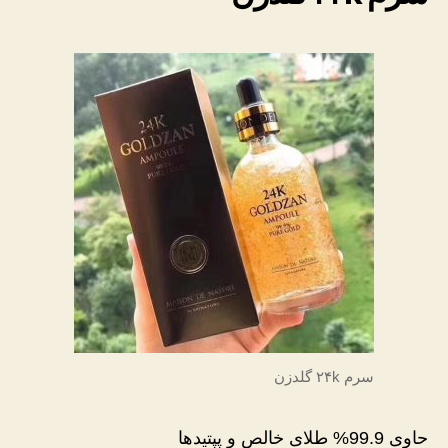
سرم ۲۴k گلدزن
حاوی 99.9% طلای خالص و پپتیدها