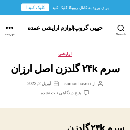
کلیک کنید !
برای ورود به کانال روبیکا کلیک کنید
حبیبی گروپ|لوازم ارایشی عمده
Search
فهرست
دسته‌ها
ارایشی
سرم ۲۴k گلدزن اصل ارزان
از
saman hoseini
آوریل 2, 2022
نویسندهٔ
تاریخ
نوشته
نوشته
برای
هیچ دیدگاهی
ثبت نشده
سرم
۲۴k
گلدزن
اصل
ارزان
سرم ۲۴k گلدزن