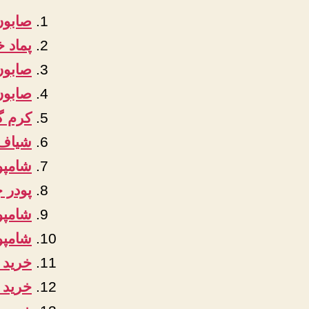
صابون
پماد
صابون
صابون
کرم گ
شیاف م
شامپو
پودر 
شامپو
شامپو
خرید 
خرید 