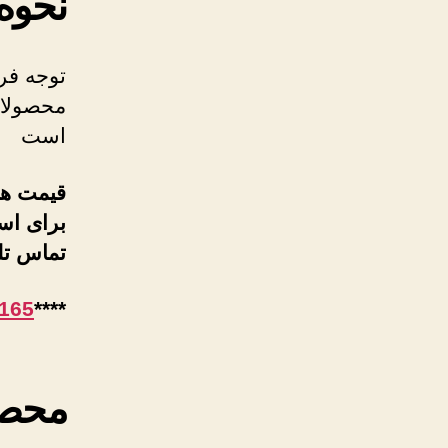
نحوه
توجه فر
محصولات
است
قیمت ها
برای اس
تماس تل
165
****
محصو