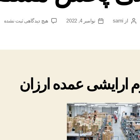
برای
از
sami
نوامبر 4, 2022
هیچ دیدگاهی
ثبت نشده
نویسندهٔ
تاریخ
لوازم
نوشته
نوشته
ارایشی
عمده
ارزان
اصلی
پخش
مستقیم
م ارایشی عمده ارزان