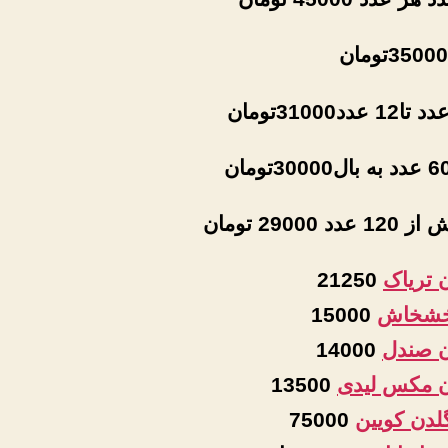
تومان
د 29000 تومان
 تریاک
21250
 خشخاش
15000
 صندل
14000
 مکس لیدی
13500
لدن کویین
75000