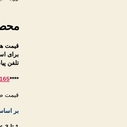
محصو
قیمت ها
برای اس
تلفن پی
165
****
قیمت صا
بر اساس
1 تا 3 عدد هر عدد 45000 تومان