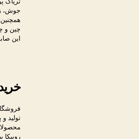
تریاک پ
جوش، زخ
همچنین 
چین و چ
این صابون
خرید
تولید و
محصولات
روبیکا بپ