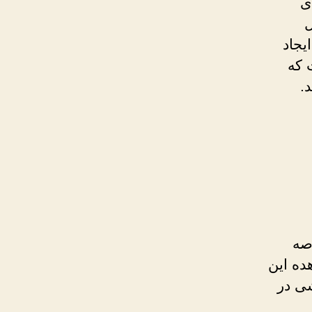
ی
ل
یجاد
 که
ساله در عرصه
ده این
شی در