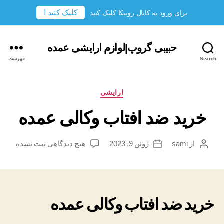
کلیک کنید !
برای ورود به کانال روبیکا کلیک کنید
حبیبی گروپ|لوازم ارایشی عمده
Search
فهرست
دسته‌ها
ارایشی
خرید ضد افتاب وکالی عمده
برای
از
sami
ژوئن 9, 2023
هیچ دیدگاهی
ثبت نشده
نویسندهٔ
تاریخ
خرید
نوشته
نوشته
ضد
افتاب
وکالی
عمده
خرید ضد افتاب وکالی عمده