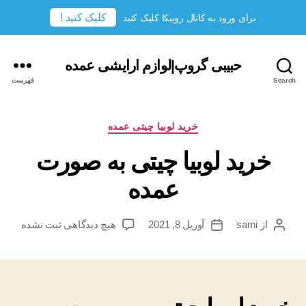
کلیک کنید !
برای ورود به کانال روبیکا کلیک کنید
حبیبی گروپ|لوازم ارایشی عمده
Search
فهرست
دسته‌ها
خرید لوبیا چیتی عمده
خرید لوبیا چیتی به صورت
عمده
برای
از
sami
آوریل 8, 2021
هیچ دیدگاهی
ثبت نشده
نویسندهٔ
تاریخ
خرید
نوشته
نوشته
لوبیا
چیتی
به
صورت