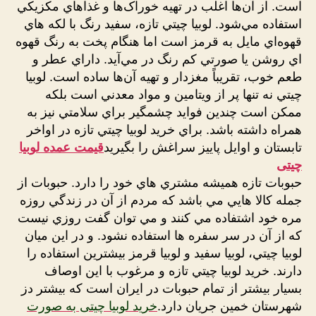
است. از آن‌ها اغلب در تهيه خوراک‌ها و غذاهاي مکزيکي
استفاده مي‌شود. لوبيا چيتي تازه، سفيد رنگ با لکه هاي
قهوه‌اي مايل به قرمز است اما هنگام پخت به رنگ قهوه
اي روشن يا صورتي کم رنگ در مي‌آيد. داراي عطر و
طعم خوب، تقريباً مغزدار و تهيه آن‌ها ساده است. لوبيا
چيتي نه تنها پر از ويتامين و مواد معدني است بلکه
ممکن است چندين فوايد چشمگير براي سلامتي نيز به
همراه داشته باشد. براي خريد لوبيا چيتي تازه در اواخر
تابستان و اوايل پاييز سراغش را بگيريد
قیمت عمده لوبیا
چیتی
حبوبات تازه هميشه مشتري هاي خود را دارد. حبوبات از
جمله کالا هايي مي باشد که مردم از آن در زندگي روزه
مره خود اشتفاده مي کنند و مي توان گفت روزي نيست
که از آن در سر سفره ها استفاده نشود. و در اين ميان
لوبيا چيتي، لوبيا سفيد و لوبيا قرمز بيشترين استفاده را
دارند. خريد لوبيا چيتي تازه و مرغوب با اين اوصاف
بسيار بيشتر از تمام حبوبات در ايران است که بيشتر دز
شهرستان خمين جريان دارد.
خرید لوبیا چیتی به صورت