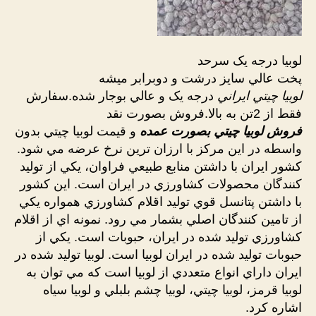
لوبيا درجه يک سرحد
پخت عالي سايز درشت و دوبرابر ميشه
لوبيا چيتي ايراني
درجه يک و عالي بوجار شده.سفارش
فقط از 2تن به بالا.فروش بصورت نقد
فروش لوبيا چيتي بصورت عمده
و قيمت لوبيا چيتي بدون
واسطه در اين مرکز با ارزان ترين نرخ عرضه مي شود.
کشور ايران با داشتن منابع طبيعي فراوان، يکي از توليد
کنندگان محصولات کشاورزي در ايران است. اين کشور
با داشتن پتانسل قوي توليد اقلام کشاورزي همواره يکي
از تامين کنندگان اصلي بشمار مي رود. نمونه اي از اقلام
کشاورزي توليد شده در ايران، حبوبات است. يکي از
حبوبات توليد شده در ايران لوبيا است. لوبيا توليد شده در
ايران داراي انواع متعددي از لوبيا است که مي توان به
لوبيا قرمز، لوبيا چيتي، لوبيا چشم بلبلي و لوبيا سياه
اشاره کرد.