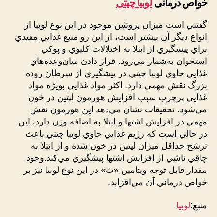
خواص درمانی
لوبیا چیتی
گفتني است ميزان پروتئين موجود در اين نوع لوبيا از
انواع ديگر آن بيشتر است، از اين رو منبع غذايي مفيدي
براي پيشگيري از ابتلا به اختلالات کليوي و پوکي
استخوان به‌شمار مي‌رود. قرار دادن ميان‌وعده‌هاي
غذايي حاوي لوبيا چيتي در پيشگيري از سرطان روده
بزرگ نقش مهمي دارد. اکثر مواد غذايي بويژه مواد
غذايي پرچرب سبب افزايش هورمون لپتين در خون
مي‌شود. تحقيقات نشان مي‌دهد اين هورمون نقش
مهمي در افزايش اشتها و ابتلا به اضافه وزن دارد، اين
در حالي است که رژيم غذايي حاوي لوبيا چيتي باعث
ترشح حداقل ميزان لپتين در خون شده و از ابتلا به
چاقي ناشي از افزايش اشتها پيشگيري مي‌کند.وجود
مقدار قابل توجه ويتامين «ث» در اين نوع لوبيا نيز بر
خواص درماني آن مي‌افزايد.
منبع:
لوبیا