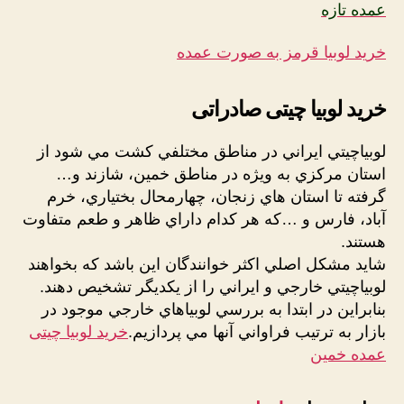
عمده تازه
خرید لوبیا قرمز به صورت عمده
خرید لوبیا چیتی صادراتی
لوبياچيتي ايراني در مناطق مختلفي کشت مي شود از
استان مرکزي به ويژه در مناطق خمين، شازند و…
گرفته تا استان هاي زنجان، چهارمحال بختياري، خرم
آباد، فارس و …که هر کدام داراي ظاهر و طعم متفاوت
هستند.
شايد مشکل اصلي اکثر خوانندگان اين باشد که بخواهند
لوبياچيتي خارجي و ايراني را از يکديگر تشخيص دهند.
بنابراين در ابتدا به بررسي لوبياهاي خارجي موجود در
بازار به ترتيب فراواني آنها مي پردازيم.
خرید لوبیا چیتی
عمده خمین