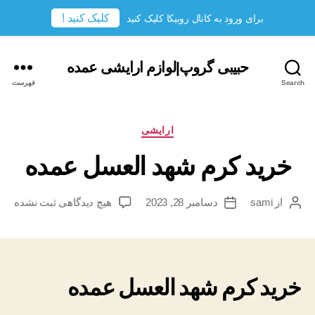
کلیک کنید !
برای ورود به کانال روبیکا کلیک کنید
حبیبی گروپ|لوازم ارایشی عمده
Search
فهرست
دسته‌ها
ارایشی
خرید کرم شهد العسل عمده
برای
از
sami
دسامبر 28, 2023
هیچ دیدگاهی
ثبت نشده
نویسندهٔ
تاریخ
خرید
نوشته
نوشته
کرم
شهد
العسل
عمده
خرید کرم شهد العسل عمده