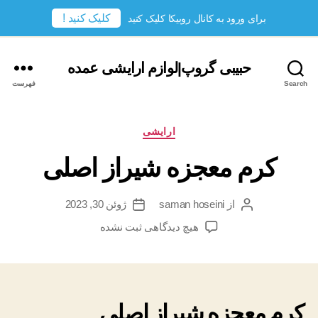
کلیک کنید !
برای ورود به کانال روبیکا کلیک کنید
حبیبی گروپ|لوازم ارایشی عمده
Search
فهرست
دسته‌ها
ارایشی
کرم معجزه شیراز اصلی
از
saman hoseini
ژوئن 30, 2023
نویسندهٔ
تاریخ
نوشته
نوشته
برای
هیچ دیدگاهی
ثبت نشده
کرم
معجزه
شیراز
اصلی
کرم معجزه شیراز اصلی