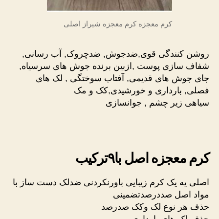
کرم معجزه کرم معجزه شیراز اصلی
روشن کنندگی قوی,ضدجوش, ضدچروک, آب رسانی,
شفاف سازی پوست ,ازبین برنده جوش های سرسیاه,
جای جوش های قدیمی, آفتاب سوختگی , لک های
فصلی, بارداری و خورشیدی,کک و مک
سیاهی زیر چشم , جوانسازی
کرم معجزه اصل با۹ترکیب
اصلی یه یک کرم زیبایی باورنکردنی ضدلک دست ساز با
مواد اصل صددرصدتضمینی
حذف هر نوع لک وکک صدرصد
حذف لک های بارداری