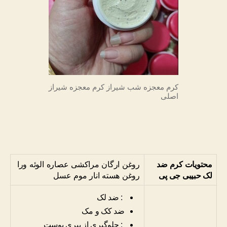
کرم معجزه شب شیراز کرم معجزه شیراز
اصلی
محتویات کرم ضد
روغن ارگان مراکشی عصاره الوئه ورا
لک حبیبی جی پی
روغن هسته انار موم عسل
:
ضد لک
ضد کک و مک
:
جلوگیری از پیری پوست